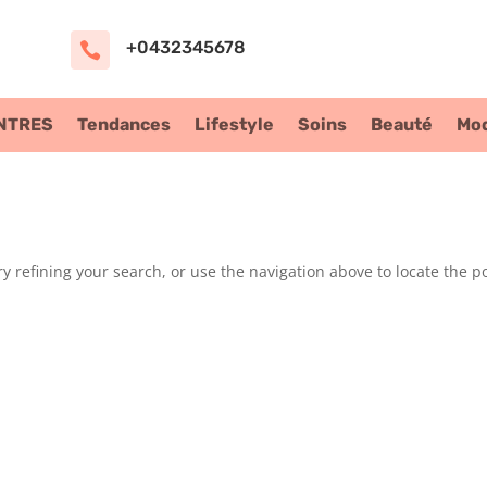
+0432345678

NTRES
Tendances
Lifestyle
Soins
Beauté
Mo
 refining your search, or use the navigation above to locate the po