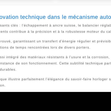
novation technique dans le mécanisme au
nts clés : l’échappement à ancre suisse, le balancier réglab
ents contribue à la précision et à la robustesse moteur du cal
uvé, garantissant un transfert d’énergie régulier et prévisibl
iations de temps rencontrées lors de divers porters.
i intégré des matériaux résistants à l’usure et la corrosion
nstance de son fonctionnement. Cette subtilité technique pa
durables.
e illustre parfaitement l’élégance du savoir-faire horloger s
ion.