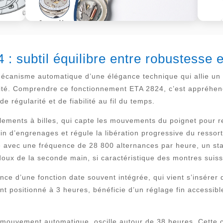
 subtil équilibre entre robustesse e
canisme automatique d’une élégance technique qui allie un
ilité. Comprendre ce fonctionnement ETA 2824, c’est appréh
 régularité et de fiabilité au fil du temps.
ements à billes, qui capte les mouvements du poignet pour r
in d’engrenages et régule la libération progressive du ressort
e avec une fréquence de 28 800 alternances par heure, un sta
doux de la seconde main, si caractéristique des montres suis
ence d’une fonction date souvent intégrée, qui vient s’insére
 positionné à 3 heures, bénéficie d’un réglage fin accessibl
 mouvement automatique, oscille autour de 38 heures. Cette c