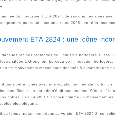
e.
a renommée du mouvement ETA 2824, de ses origines à ses ava
 comprendre pourquoi il est encore en 2025 une référence in
ouvement ETA 2824 : une icône incon
ns les racines profondes de l’industrie horlogère suisse. F
illustre située à Grenchen, berceau de l’innovation horlogère
uction de mouvements mécaniques destinés à alimenter une p
scrit dans cette lignée avec une vocation immédiate : offrir u
es sans fléchir. La période n’était pas anodine. C’était l’èr
oins nobles. Le ETA 2824 fut conçu comme un mouvement de tr
odèles plus élégants.
 fil du temps, notamment dans sa version ETA 2824-2, consoli