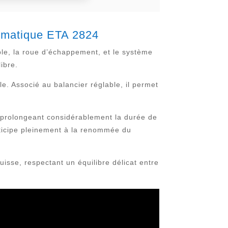
tomatique ETA 2824
le, la roue d’échappement, et le système
ibre.
e. Associé au balancier réglable, il permet
, prolongeant considérablement la durée de
rticipe pleinement à la renommée du
uisse, respectant un équilibre délicat entre