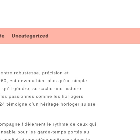
de
Uncategorized
 entre robustesse, précision et
960, est devenu bien plus qu’un simple
r qu’il génère, se cache une histoire
er les passionnés comme les horlogers
824 témoigne d’un héritage horloger suisse
compagne fidèlement le rythme de ceux qui
pensable pour les garde-temps portés au
e qualité et une pièce maitresse dans la