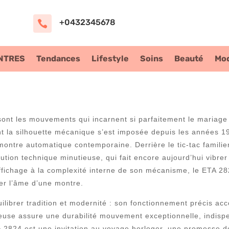
+0432345678

NTRES
Tendances
Lifestyle
Soins
Beauté
Mo
 sont les mouvements qui incarnent si parfaitement le mariage
t la silhouette mécanique s’est imposée depuis les années 1
 montre automatique contemporaine. Derrière le tic-tac familie
cution technique minutieuse, qui fait encore aujourd’hui vibr
affichage à la complexité interne de son mécanisme, le ETA 2
fier l’âme d’une montre.
ibrer tradition et modernité : son fonctionnement précis ac
ureuse assure une durabilité mouvement exceptionnelle, indis
A 2824 est une invitation au voyage horloger, une promesse d