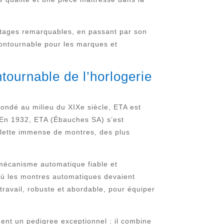
ntages remarquables, en passant par son
contournable pour les marques et
tournable de l’horlogerie
ondé au milieu du XIXe siècle, ETA est
. En 1932, ETA (Ébauches SA) s’est
alette immense de montres, des plus
n mécanisme automatique fiable et
e où les montres automatiques devaient
avail, robuste et abordable, pour équiper
dent un pedigree exceptionnel : il combine