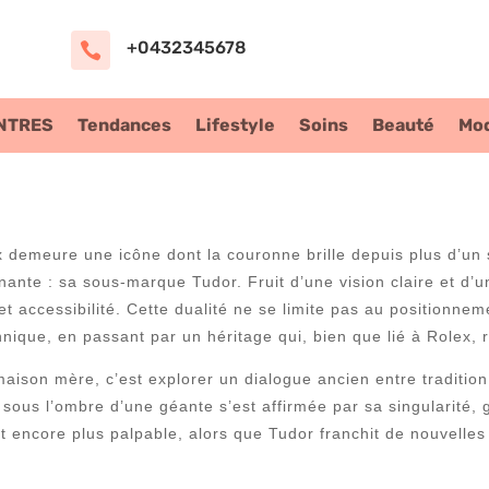
+0432345678

NTRES
Tendances
Lifestyle
Soins
Beauté
Mo
lex demeure une icône dont la couronne brille depuis plus d’un 
nante : sa sous-marque Tudor. Fruit d’une vision claire et d’u
et accessibilité. Cette dualité ne se limite pas au positionnem
hnique, en passant par un héritage qui, bien que lié à Rolex, 
ison mère, c’est explorer un dialogue ancien entre tradition
us l’ombre d’une géante s’est affirmée par sa singularité, ga
encore plus palpable, alors que Tudor franchit de nouvelles f