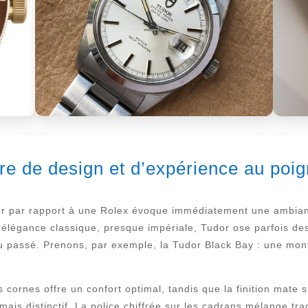
re de design et d’expérience au poig
or par rapport à une Rolex évoque immédiatement une ambianc
élégance classique, presque impériale, Tudor ose parfois des 
du passé. Prenons, par exemple, la Tudor Black Bay : une mon
cornes offre un confort optimal, tandis que la finition mate su
mais distinctif. La police chiffrée sur les cadrans mélange trad