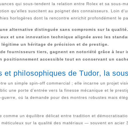
ances qui sous-tendent la relation entre Rolex et sa sous-mar
otion qu’elles suscitent au poignet des connaisseurs. Loin d’un
ies horlogères dont la rencontre enrichit profondément le 
 une alternative distinguée sans compromis sur la qualité
eux et une innovation technique alignée avec les standa
égitime un héritage de précision et de prestige.
 fournisseurs tiers, gagnent en notoriété grâce à leur int
 un positionnement accessible tout en conservant un cach
es et philosophiques de Tudor, la so
re un simple spin-off commercial ; elle incarne un projet visi
public une porte d’entrée vers la finesse mécanique et le prest
s-guerre, où la demande pour des montres robustes mais élégan
e comme un équilibre délicat entre tradition et démocratisatio
e méticuleux sur la qualité des matériaux — souvent en acier