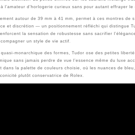
 l’amateur d’horlogerie curieux sans pour autant effrayer le 
lement autour de 39 mm à 41 mm, permet à ces montres de s’
nce et discrétion — un positionnement réfléchi qui distingue 
 renforcent la sensation de robustesse sans sacrifier l’élégan
compagner un style de vie actif.
on quasi-monarchique des formes, Tudor ose des petites libertés
namique sans jamais perdre de vue l’essence même du luxe ac
t dans la palette de couleurs choisie, où les nuances de bleu
conicité plutôt conservatrice de Rolex.