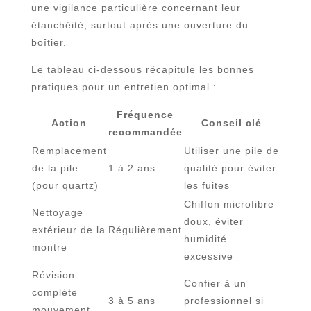
une vigilance particulière concernant leur
étanchéité, surtout après une ouverture du
boîtier.
Le tableau ci-dessous récapitule les bonnes
pratiques pour un entretien optimal :
Fréquence
Action
Conseil clé
recommandée
Remplacement
Utiliser une pile de
de la pile
1 à 2 ans
qualité pour éviter
(pour quartz)
les fuites
Chiffon microfibre
Nettoyage
doux, éviter
extérieur de la
Régulièrement
humidité
montre
excessive
Révision
Confier à un
complète
3 à 5 ans
professionnel si
mouvement