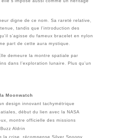
s elle s’impose aussi comme un héritage
eur digne de ce nom. Sa rareté relative,
tenue, tandis que l’introduction des
qu’il s’agisse du fameux bracelet en nylon
ne part de cette aura mystique.
Elle demeure la montre spatiale par
ns dans l’exploration lunaire. Plus qu’un
 la Moonwatch
un design innovant tachymétrique
atiales, début du lien avec la NASA
eux, montre officielle des missions
Buzz Aldrin
de la crise, récompense Silver Snoopy