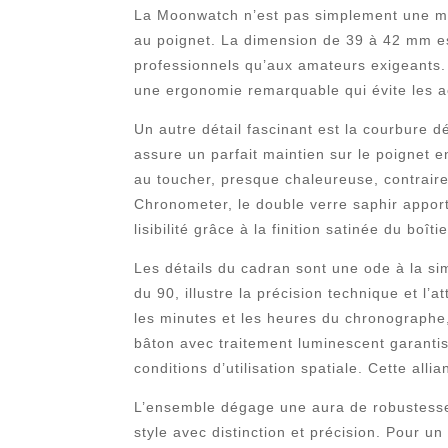
La Moonwatch n’est pas simplement une mont
au poignet. La dimension de 39 à 42 mm est 
professionnels qu’aux amateurs exigeants. 
une ergonomie remarquable qui évite les a
Un autre détail fascinant est la courbure dél
assure un parfait maintien sur le poignet e
au toucher, presque chaleureuse, contrair
Chronometer, le double verre saphir appor
lisibilité grâce à la finition satinée du boît
Les détails du cadran sont une ode à la si
du 90, illustre la précision technique et l
les minutes et les heures du chronographe, 
bâton avec traitement luminescent garanti
conditions d’utilisation spatiale. Cette all
L’ensemble dégage une aura de robustesse e
style avec distinction et précision. Pour 