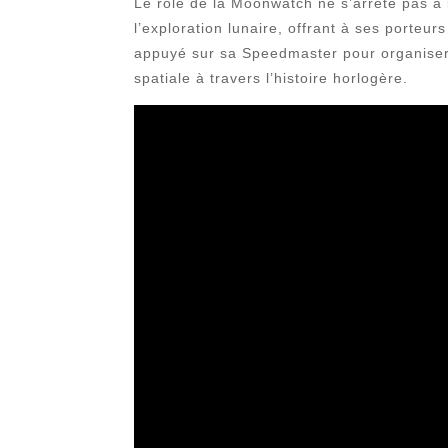
Le rôle de la Moonwatch ne s’arrête pas à 
l’exploration lunaire, offrant à ses porteur
appuyé sur sa Speedmaster pour organiser 
spatiale à travers l’histoire horlogère.