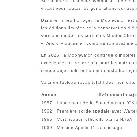
Sa silhouette distincte symbolise non seul
vivant pour toutes les générations qui aspi
Dans le milieu horloger, la Moonwatch est
les éditions limitées et la conservation d
versions modernes certifiées Master Chrono
« Velcro » utilisé en combinaison spatiale
En 2025, la Moonwatch continue d’inspirer 
excellence, un repère sûr pour les astrona
simple objet, elle est un manifeste horloger
Voici un tableau récapitulatif des moments
Année
Événement maje
1957
Lancement de la Speedmaster (CK 
1962
Première sortie spatiale avec Walte
1965
Certification officielle par la NASA
1969
Mission Apollo 11, alunissage