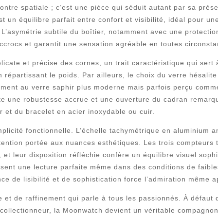
re spatiale ; c’est une pièce qui séduit autant par sa présen
un équilibre parfait entre confort et visibilité, idéal pour un
L’asymétrie subtile du boîtier, notamment avec une protection
ccrocs et garantit une sensation agréable en toutes circonst
icate et précise des cornes, un trait caractéristique qui sert à l
n répartissant le poids. Par ailleurs, le choix du verre hésal
ement au verre saphir plus moderne mais parfois perçu comme 
te une robustesse accrue et une ouverture du cadran remarqua
ier et du bracelet en acier inoxydable ou cuir.
mplicité fonctionnelle. L’échelle tachymétrique en aluminium
’attention portée aux nuances esthétiques. Les trois compteurs
et leur disposition réfléchie confère un équilibre visuel sop
ssent une lecture parfaite même dans des conditions de faibl
iance de lisibilité et de sophistication force l’admiration même
t de raffinement qui parle à tous les passionnés. À défaut d
un collectionneur, la Moonwatch devient un véritable compagno