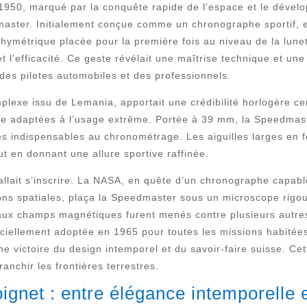
1950, marqué par la conquête rapide de l’espace et le déve
ster. Initialement conçue comme un chronographe sportif, el
ymétrique placée pour la première fois au niveau de la lunet
 et l’efficacité. Ce geste révélait une maîtrise technique et un
des pilotes automobiles et des professionnels.
exe issu de Lemania, apportait une crédibilité horlogère cer
se adaptées à l’usage extrême. Portée à 39 mm, la Speedmaste
res indispensables au chronométrage. Les aiguilles larges en 
tout en donnant une allure sportive raffinée.
e allait s’inscrire. La NASA, en quête d’un chronographe capa
ons spatiales, plaça la Speedmaster sous un microscope rigo
t aux champs magnétiques furent menés contre plusieurs autr
ficiellement adoptée en 1965 pour toutes les missions habitées
ne victoire du design intemporel et du savoir-faire suisse. Cet
nchir les frontières terrestres.
ignet : entre élégance intemporelle e