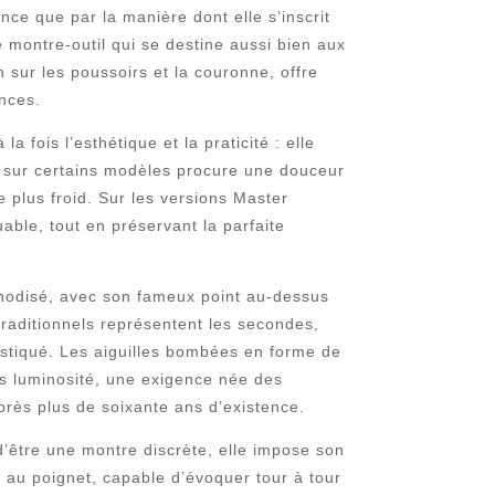
ce que par la manière dont elle s’inscrit
e montre-outil qui se destine aussi bien aux
 sur les poussoirs et la couronne, offre
ances.
a fois l’esthétique et la praticité : elle
ite sur certains modèles procure une douceur
plus froid. Sur les versions Master
ble, tout en préservant la parfaite
 anodisé, avec son fameux point au-dessus
 traditionnels représentent les secondes,
histiqué. Les aiguilles bombées en forme de
es luminosité, une exigence née des
 après plus de soixante ans d’existence.
’être une montre discrète, elle impose son
n au poignet, capable d’évoquer tour à tour