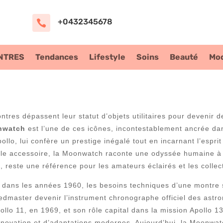
+0432345678

NTRES
Tendances
Lifestyle
Soins
Beauté
Mo
ntres dépassent leur statut d’objets utilitaires pour devenir d
nwatch
est l’une de ces icônes, incontestablement ancrée da
llo, lui confère un prestige inégalé tout en incarnant l’esprit
ple accessoire, la Moonwatch raconte une odyssée humaine à t
té, reste une référence pour les amateurs éclairés et les coll
it dans les années 1960, les besoins techniques d’une montre 
dmaster devenir l’instrument chronographe officiel des ast
pollo 11, en 1969, et son rôle capital dans la mission Apollo 
nnovation et d’adaptations modernes. Aujourd’hui, la Moonwa