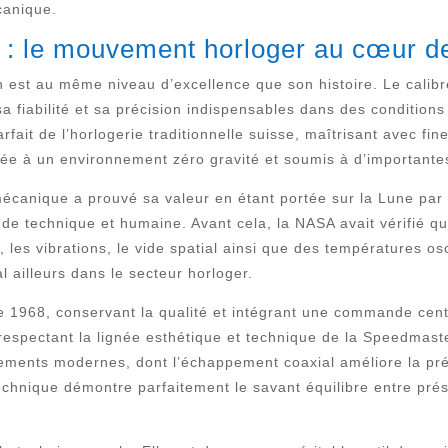
canique.
: le mouvement horloger au cœur de 
 est au même niveau d’excellence que son histoire. Le calibr
a fiabilité et sa précision indispensables dans des condition
it de l’horlogerie traditionnelle suisse, maîtrisant avec fine
née à un environnement zéro gravité et soumis à d’importante
mécanique a prouvé sa valeur en étant portée sur la Lune par 
e technique et humaine. Avant cela, la NASA avait vérifié qu
 les vibrations, le vide spatial ainsi que des températures os
 ailleurs dans le secteur horloger.
de 1968, conservant la qualité et intégrant une commande cen
en respectant la lignée esthétique et technique de la Speedmast
ments modernes, dont l’échappement coaxial améliore la préci
chnique démontre parfaitement le savant équilibre entre prése