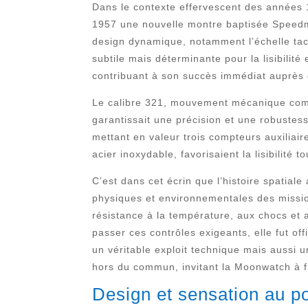
Dans le contexte effervescent des années 
1957 une nouvelle montre baptisée Speedma
design dynamique, notamment l’échelle tach
subtile mais déterminante pour la lisibilité
contribuant à son succès immédiat auprès 
Le calibre 321, mouvement mécanique compl
garantissait une précision et une robustes
mettant en valeur trois compteurs auxiliai
acier inoxydable, favorisaient la lisibilité 
C’est dans cet écrin que l’histoire spatial
physiques et environnementales des missi
résistance à la température, aux chocs e
passer ces contrôles exigeants, elle fut of
un véritable exploit technique mais aussi u
hors du commun, invitant la Moonwatch à fra
Design et sensation au po