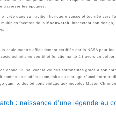
de traverser les époques.
is ancrée dans sa tradition horlogère suisse et tournée vers 
 multiples facettes de la
Moonwatch
, inspectant son design, 
ps.
 la seule montre officiellement certifiée par la NASA pour les
associe esthétisme sportif et fonctionnalité à travers un boît
ssion Apollo 13, sauvant la vie des astronautes grâce à son ch
crit comme un modèle exemplaire du mariage réussi entre tradi
ge gamme, des éditions vintage aux modèles Master Chronomet
atch : naissance d’une légende au cœ