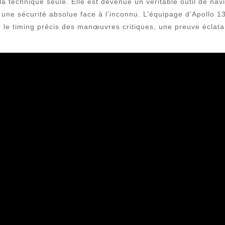
la technique seule. Elle est devenue un véritable outil de nav
s une sécurité absolue face à l’inconnu. L’équipage d’Apollo 13
le timing précis des manœuvres critiques, une preuve éclatan