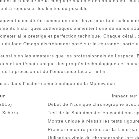
ement la réussite de la conquête spatiale des années 60, mai
rent à repousser les limites du possible.
 souvent considérée comme un must-have pour tout collectionn
’éléments historiques authentiques alimentent une demande sou
meter allie prestige et perfection technique. Chaque détail, 
 ou du logo Omega discrètement posé sur la couronne, porte u
aussi bien les amateurs que les professionnels de l’espace. 
utes et un témoin unique des progrès technologiques et humai
 de la précision et de l’endurance face à l’infini.
 clés dans l’histoire emblématique de la Moonwatch :
ur
Impact sur
2915)
Début de l’iconique chronographe avec 
r Schirra
Test de la Speedmaster en conditions sp
Montre unique à réussir les tests rigour
Première montre portée sur la Lune par 
Utilisation vitale du chronographe lors 