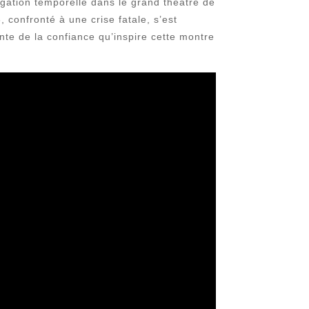
igation temporelle dans le grand théâtre de
, confronté à une crise fatale, s’est
te de la confiance qu’inspire cette montre