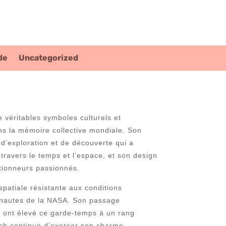
de
Uncategorized
e véritables symboles culturels et
ns la mémoire collective mondiale. Son
 d’exploration et de découverte qui a
ravers le temps et l’espace, et son design
ectionneurs passionnés.
spatiale résistante aux conditions
ronautes de la NASA. Son passage
13 ont élevé ce garde-temps à un rang
tch continue d’exercer son charme,