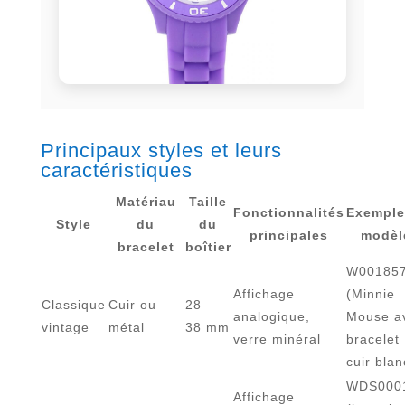
Principaux styles et leurs
caractéristiques
Matériau
Taille
Fonctionnalités
Exemple
Style
du
du
principales
modèl
bracelet
boîtier
W00185
Affichage
(Minnie
Classique
Cuir ou
28 –
analogique,
Mouse a
vintage
métal
38 mm
verre minéral
bracelet
cuir blan
WDS000
Affichage