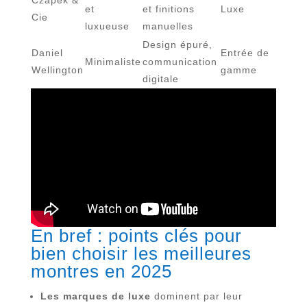
et
et finitions
Luxe
Cie
luxueuse
manuelles
Design épuré,
Daniel
Entrée de
Minimaliste
communication
Wellington
gamme
digitale
En bref : points clés pour
bien choisir les meilleures
montres en 2025
Les marques de luxe
dominent par leur