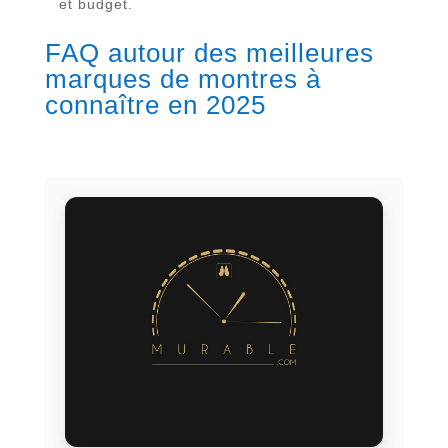
et budget.
FAQ autour des meilleures
marques de montres à
connaître en 2025