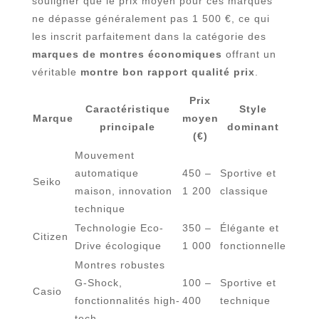
souligner que le prix moyen pour ces marques
ne dépasse généralement pas 1 500 €, ce qui
les inscrit parfaitement dans la catégorie des
marques de montres économiques
offrant un
véritable
montre bon rapport qualité prix
.
Prix
Caractéristique
Style
Marque
moyen
principale
dominant
(€)
Mouvement
automatique
450 –
Sportive et
Seiko
maison, innovation
1 200
classique
technique
Technologie Eco-
350 –
Élégante et
Citizen
Drive écologique
1 000
fonctionnelle
Montres robustes
G-Shock,
100 –
Sportive et
Casio
fonctionnalités high-
400
technique
tech