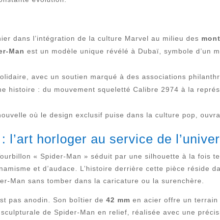
r dans l’intégration de la culture Marvel au milieu des
mont
der-Man
est un modèle unique révélé à Dubaï, symbole d’un mar
solidaire, avec un soutien marqué à des associations philanth
e histoire : du mouvement squeletté Calibre 2974 à la repré
uvelle où le design exclusif puise dans la culture pop, ouvra
: l’art horloger au service de l’unive
urbillon « Spider-Man » séduit par une silhouette à la fois t
ynamisme et d’audace. L’histoire derrière cette pièce réside 
der-Man sans tomber dans la caricature ou la surenchère.
st pas anodin. Son boîtier de
42 mm
en acier offre un terrain 
culpturale de Spider-Man en relief, réalisée avec une précisi