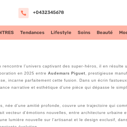
+0432345678

NTRES
Tendances
Lifestyle
Soins
Beauté
Mo
rencontre l’univers captivant des super-héros, il en résulte u
aboration en 2025 entre
Audemars Piguet
, prestigieuse manu
e, incarne parfaitement cette fusion. Dans un écrin fastueux
ance narrative et esthétique d’une pièce qui dépasse le simpl
s, née d’une amitié profonde, couvre une trajectoire qui comm
ait vecteur d’émotions nouvelles, entre architecture urbaine 
 une lumière nouvelle sur l’artisanat et le design exclusif, da
onstante évolution.