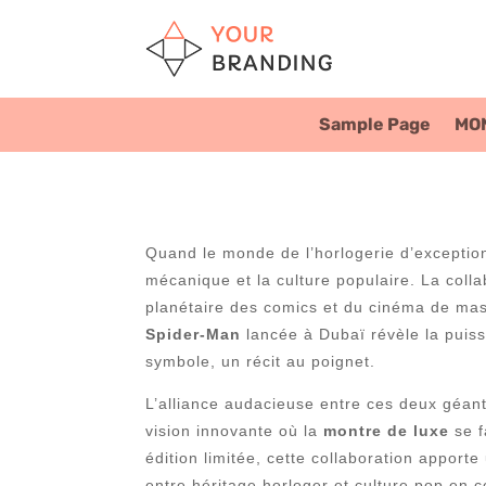
Sample Page
MO
Quand le monde de l’horlogerie d’exception 
mécanique et la culture populaire. La coll
planétaire des comics et du cinéma de mass
Spider-Man
lancée à Dubaï révèle la puiss
symbole, un récit au poignet.
L’alliance audacieuse entre ces deux géant
vision innovante où la
montre de luxe
se f
édition limitée, cette collaboration apporte
entre héritage horloger et culture pop en c