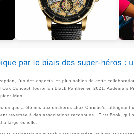
ique par le biais des super-héros : 
ception, l’un des aspects les plus nobles de cette collaborat
al Oak Concept Tourbillon Black Panther en 2021, Audemars 
 Spider-Man.
 unique a été mis aux enchères chez Christie’s, atteignant un
nt reversée à des associations reconnues : First Book, qui œ
l à large échelle.
haute horlogerie peut conjuguer innovation, culture et respons